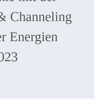
& Channeling
er Energien
2023