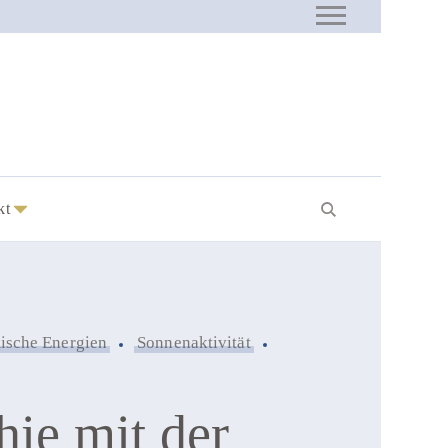
entorin für Mütter
kt
ische Energien
Sonnenaktivität
hie mit der