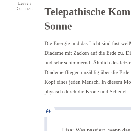
Leave a
Telepathische Kom
on
Comment
Telepathie
mit
Sonne
der
Sonne
&
Channeling
Die Energie und das Licht sind fast wei
aktueller
Energien
Diademe mit Zacken auf die Erde zu. Die
April
2023
und sehr schimmernd. Ähnlich des letzt
Diademe fliegen unzählig über die Erde h
Kopf eines jeden Mensch. In diesem Mom
physisch durch die Krone und Scheitel.
Lisa: Was passiert, wenn das