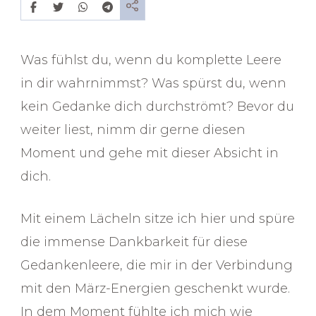
März
2024
–
Verweile
Was fühlst du, wenn du komplette Leere
in
stabiler
in dir wahrnimmst? Was spürst du, wenn
Ruhe
kein Gedanke dich durchströmt? Bevor du
weiter liest, nimm dir gerne diesen
Moment und gehe mit dieser Absicht in
dich.
Mit einem Lächeln sitze ich hier und spüre
die immense Dankbarkeit für diese
Gedankenleere, die mir in der Verbindung
mit den März-Energien geschenkt wurde.
In dem Moment fühlte ich mich wie