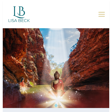
Lisa Beck – Mentorin für
Mütter