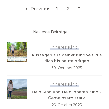
Posts
Previous
Page
Page
Page
1
2
3
pagination
Neueste Beiträge
Inneres Kind
Aussagen aus deiner Kindheit, die
dich bis heute prägen
30. October 2025
Inneres Kind
Dein Kind und Dein Inneres Kind –
Gemeinsam stark
26. October 2025