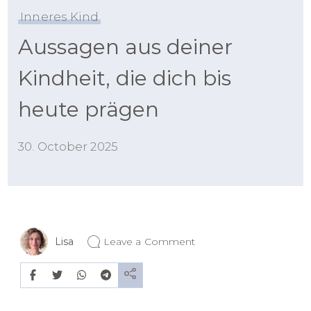
Inneres Kind
Aussagen aus deiner
Kindheit, die dich bis
heute prägen
30. October 2025
on
Lisa
Leave a Comment
Aussagen
aus
deiner
Kindheit,
die