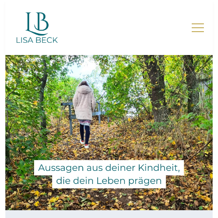
Lisa Beck – Mentorin für
Mütter